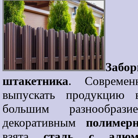
Забор
штакетника
. Современ
выпускать продукцию в
большим разнообра
декоративным
полимер
взята
сталь с алюм