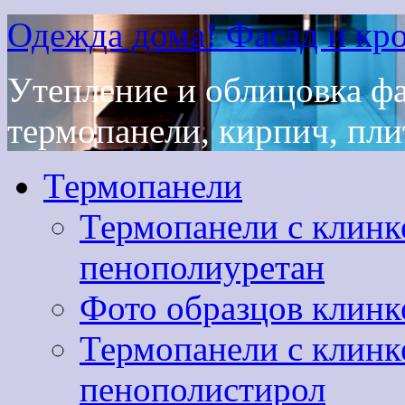
Одежда дома! Фасад и кро
Утепление и облицовка ф
термопанели, кирпич, плит
Термопанели
Термопанели с клинк
пенополиуретан
Фото образцов клинк
Термопанели с клинк
пенополистирол