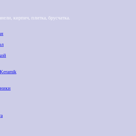
ели, кирпич, плитка, брусчатка.
ан
ол
кой
 Keramik
нники
та