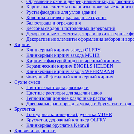
Обрамление окон и дверей, наличники, подоконник
Карнизные системы и карнизы, цокольные карнизы
Русты фасадные для углов зданий
Колонны и пилястры, входные группы
Балюстрады и ограждения
Кессоны сводов и потолочных перекрытий
Декоративные элементы декора и архитектурные ф
Декоративные элементы оформления заборов и вор
Кирпич
Клинкерный кирпич завода OLFRY
Клинкерный кирпич завода MUHR
Кирпич с фактурой под состаренный кирпич.
Керамический кирпич ENGELS HELDEN
Клинкерный кирпич завода WEHRMANN
Фигурный фасадный клинкерный кирпич
Сухие смеси
Цветные растворы для кладки
Цветные растворы для заделки швов
Теплоизоляционные кладочные растворы
Дренажные растворы для укладки брусчатки и заде
Брусчатка
Тротуарная клинкерная брусчатка MUHR
Брусчатка, дорожный клинкер OLFRY
Клинкерная брусчатка Kerawil
Кровля и водостоки