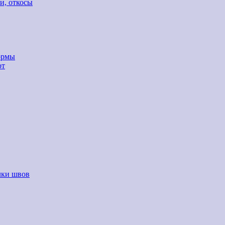
и, откосы
ормы
от
лки швов