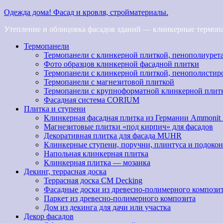
Одежда дома! Фасад и кровля, стройматериалы.
Утепление и облицовка фасадов зданий — клинкерные термопан
Термопанели
Термопанели с клинкерной плиткой, пенополиурет
Фото образцов клинкерной фасадной плитки
Термопанели с клинкерной плиткой, пенополистир
Термопанели с магнезитовой плиткой
Термопанели с крупноформатной клинкерной плит
Фасадная система CORIUM
Плитка и ступени
Клинкерная фасадная плитка из Германии Ammonit
Магнезитовые плитки «под кирпич» для фасадов
Декоративная плитка для фасада MUHR
Клинкерные ступени, поручни, плинтуса и подоко
Напольная клинкерная плитка
Клинкерная плитка — мозаика
Декинг, террасная доска
Террасная доска CM Decking
Фасадные доски из древесно-полимерного компози
Паркет из древесно-полимерного композита
Дом из декинга для дачи или участка
Декор фасадов