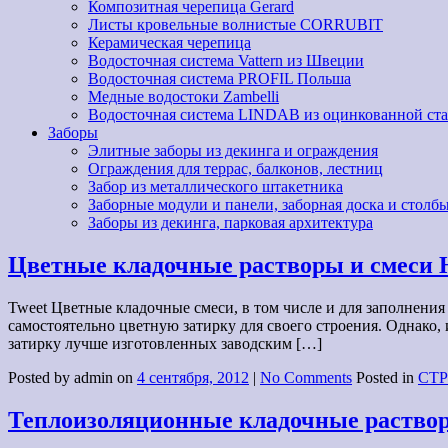
Композитная черепица Gerard
Листы кровельные волнистые CORRUBIT
Керамическая черепица
Водосточная система Vattern из Швеции
Водосточная система PROFIL Польша
Медные водостоки Zambelli
Водосточная система LINDAB из оцинкованной ст
Заборы
Элитные заборы из декинга и ограждения
Ограждения для террас, балконов, лестниц
Забор из металлического штакетника
Заборные модули и панели, заборная доска и столбы
Заборы из декинга, парковая архитектура
Цветные кладочные растворы и смес
Tweet Цветные кладочные смеси, в том числе и для заполнени
самостоятельно цветную затирку для своего строения. Однако, 
затирку лучше изготовленных заводским […]
Posted by admin on
4 сентября, 2012
|
No Comments
Posted in
СТ
Теплоизоляционные кладочные раство