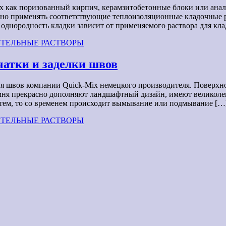
их как поризованный кирпич, керамзитобетонные блоки или ана
о применять соответствующие теплоизоляционные кладочные 
 однородность кладки зависит от применяемого раствора для к
ТЕЛЬНЫЕ РАСТВОРЫ
чатки и заделки швов
ия швов компании Quick-Mix немецкого производителя. Поверхн
амня прекрасно дополняют ландшафтный дизайн, имеют великол
стем, то со временем происходит вымывание или подмывание […
ТЕЛЬНЫЕ РАСТВОРЫ