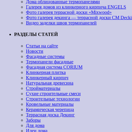
Дома облицованные термопанелями
Галерея домов из клинкерного кирпича ENGELS
Фото галерея террасной доски «Mixwood»
Фото галерея декинга — террасной доски CM Decki
Видео заделки швов термопанелей
РАЗДЕЛЫ СТАТЕЙ
Статьи на сайте
Новости
Фасадные системы
Термопанели фасадные
Фасадная система CORIUM
Клинкерная плитка
Клинкерный кирпич
Натуральная древесина
Стройматериалы
Сухие строительные смеси
Строительные технологии
Кровельные материалы
Керамическая черепица
Террасная доска Декинг
Заборы
Для дома
Идеи дома