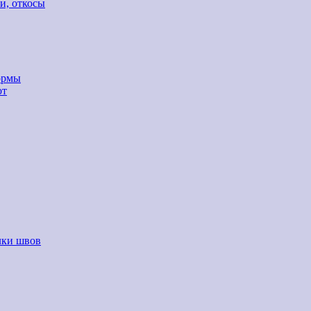
и, откосы
ормы
от
лки швов