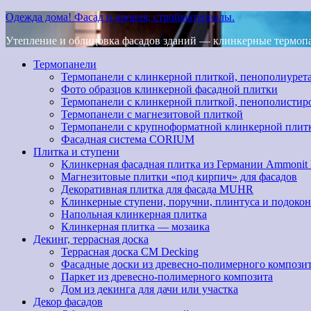
Одежда дома! Фасад и кровля, стройматериалы.
Утепление и облицовка фасадов зданий — клинкерные термопан
Термопанели
Термопанели с клинкерной плиткой, пенополиурет
Фото образцов клинкерной фасадной плитки
Термопанели с клинкерной плиткой, пенополистир
Термопанели с магнезитовой плиткой
Термопанели с крупноформатной клинкерной плит
Фасадная система CORIUM
Плитка и ступени
Клинкерная фасадная плитка из Германии Ammonit
Магнезитовые плитки «под кирпич» для фасадов
Декоративная плитка для фасада MUHR
Клинкерные ступени, поручни, плинтуса и подоко
Напольная клинкерная плитка
Клинкерная плитка — мозаика
Декинг, террасная доска
Террасная доска CM Decking
Фасадные доски из древесно-полимерного компози
Паркет из древесно-полимерного композита
Дом из декинга для дачи или участка
Декор фасадов