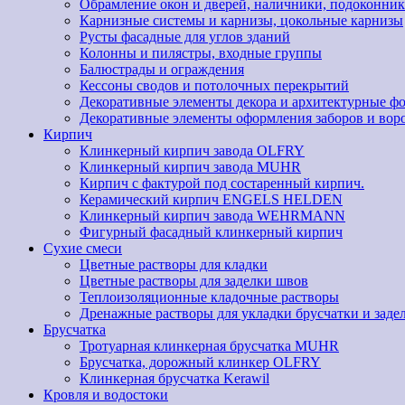
Обрамление окон и дверей, наличники, подоконник
Карнизные системы и карнизы, цокольные карнизы
Русты фасадные для углов зданий
Колонны и пилястры, входные группы
Балюстрады и ограждения
Кессоны сводов и потолочных перекрытий
Декоративные элементы декора и архитектурные ф
Декоративные элементы оформления заборов и вор
Кирпич
Клинкерный кирпич завода OLFRY
Клинкерный кирпич завода MUHR
Кирпич с фактурой под состаренный кирпич.
Керамический кирпич ENGELS HELDEN
Клинкерный кирпич завода WEHRMANN
Фигурный фасадный клинкерный кирпич
Сухие смеси
Цветные растворы для кладки
Цветные растворы для заделки швов
Теплоизоляционные кладочные растворы
Дренажные растворы для укладки брусчатки и заде
Брусчатка
Тротуарная клинкерная брусчатка MUHR
Брусчатка, дорожный клинкер OLFRY
Клинкерная брусчатка Kerawil
Кровля и водостоки