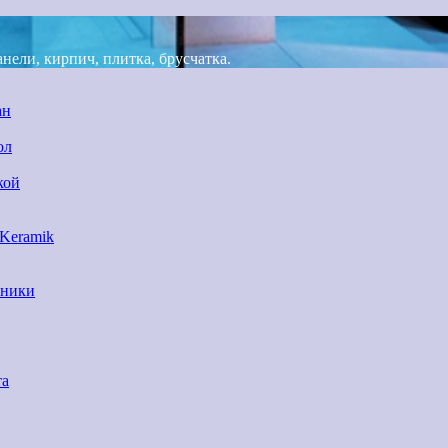
ели, кирпич, плитка, брусчатка.
ан
ол
кой
 Keramik
нники
та