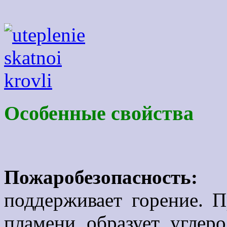
Особенные свойства
Пожаробезопаснос
поддерживает горение. П
пламени образует углер