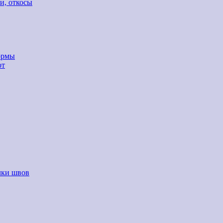
и, откосы
ормы
от
лки швов