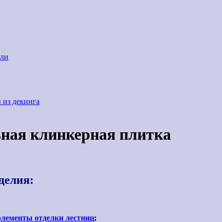
али
 из декинга
ьная клинкерная плитка
делия:
элементы отделки лестниц
;