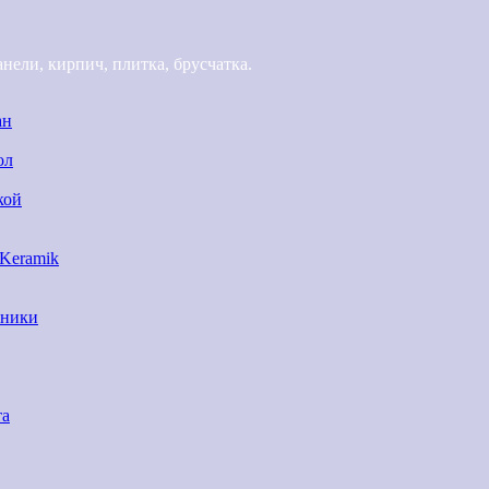
ели, кирпич, плитка, брусчатка.
ан
ол
кой
 Keramik
нники
та