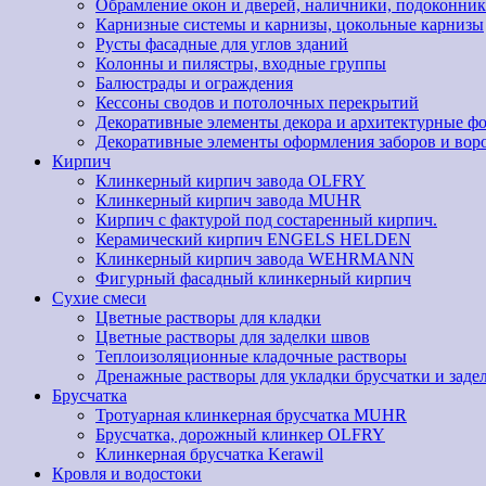
Обрамление окон и дверей, наличники, подоконник
Карнизные системы и карнизы, цокольные карнизы
Русты фасадные для углов зданий
Колонны и пилястры, входные группы
Балюстрады и ограждения
Кессоны сводов и потолочных перекрытий
Декоративные элементы декора и архитектурные ф
Декоративные элементы оформления заборов и вор
Кирпич
Клинкерный кирпич завода OLFRY
Клинкерный кирпич завода MUHR
Кирпич с фактурой под состаренный кирпич.
Керамический кирпич ENGELS HELDEN
Клинкерный кирпич завода WEHRMANN
Фигурный фасадный клинкерный кирпич
Сухие смеси
Цветные растворы для кладки
Цветные растворы для заделки швов
Теплоизоляционные кладочные растворы
Дренажные растворы для укладки брусчатки и заде
Брусчатка
Тротуарная клинкерная брусчатка MUHR
Брусчатка, дорожный клинкер OLFRY
Клинкерная брусчатка Kerawil
Кровля и водостоки