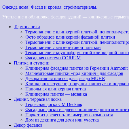
Одежда дома! Фасад и кровля, стройматериалы.
Утепление и облицовка фасадов зданий — клинкерные термопан
Термопанели
Термопанели с клинкерной плиткой, пенополиурет
Фото образцов клинкерной фасадной плитки
Термопанели с клинкерной плиткой, пенополистир
Термопанели с магнезитовой плиткой
Термопанели с крупноформатной клинкерной плит
Фасадная система CORIUM
Плитка и ступени
Клинкерная фасадная плитка из Германии Ammonit
Магнезитовые плитки «под кирпич» для фасадов
Декоративная плитка для фасада MUHR
Клинкерные ступени, поручни, плинтуса и подоко
Напольная клинкерная плитка
Клинкерная плитка — мозаика
Декинг, террасная доска
Террасная доска CM Decking
Фасадные доски из древесно-полимерного компози
Паркет из древесно-полимерного композита
Дом из декинга для дачи или участка
Декор фасадов