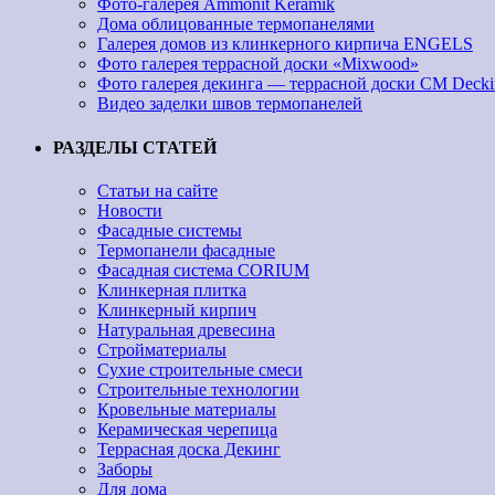
Фото-галерея Ammonit Keramik
Дома облицованные термопанелями
Галерея домов из клинкерного кирпича ENGELS
Фото галерея террасной доски «Mixwood»
Фото галерея декинга — террасной доски CM Decki
Видео заделки швов термопанелей
РАЗДЕЛЫ СТАТЕЙ
Статьи на сайте
Новости
Фасадные системы
Термопанели фасадные
Фасадная система CORIUM
Клинкерная плитка
Клинкерный кирпич
Натуральная древесина
Стройматериалы
Сухие строительные смеси
Строительные технологии
Кровельные материалы
Керамическая черепица
Террасная доска Декинг
Заборы
Для дома