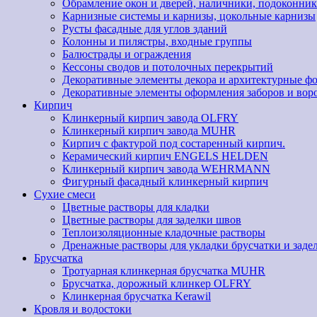
Обрамление окон и дверей, наличники, подоконник
Карнизные системы и карнизы, цокольные карнизы
Русты фасадные для углов зданий
Колонны и пилястры, входные группы
Балюстрады и ограждения
Кессоны сводов и потолочных перекрытий
Декоративные элементы декора и архитектурные ф
Декоративные элементы оформления заборов и вор
Кирпич
Клинкерный кирпич завода OLFRY
Клинкерный кирпич завода MUHR
Кирпич с фактурой под состаренный кирпич.
Керамический кирпич ENGELS HELDEN
Клинкерный кирпич завода WEHRMANN
Фигурный фасадный клинкерный кирпич
Сухие смеси
Цветные растворы для кладки
Цветные растворы для заделки швов
Теплоизоляционные кладочные растворы
Дренажные растворы для укладки брусчатки и заде
Брусчатка
Тротуарная клинкерная брусчатка MUHR
Брусчатка, дорожный клинкер OLFRY
Клинкерная брусчатка Kerawil
Кровля и водостоки