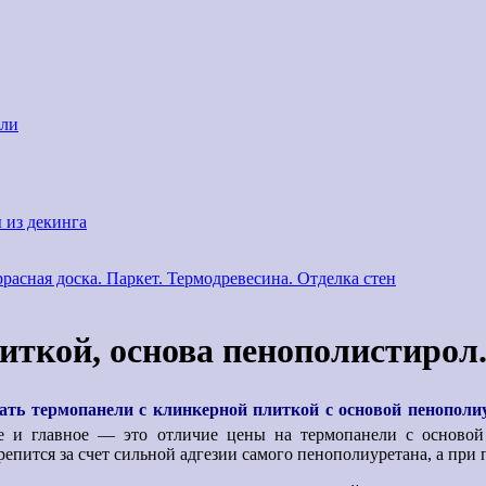
али
 из декинга
ррасная доска. Паркет. Термодревесина. Отделка стен
иткой, основа пенополистирол
пать термопанели с клинкерной плиткой с основой пенополи
ое и главное — это отличие ц
ены на термопанели с основой
епится за счет сильной адгезии самого пенополиуретана, а при