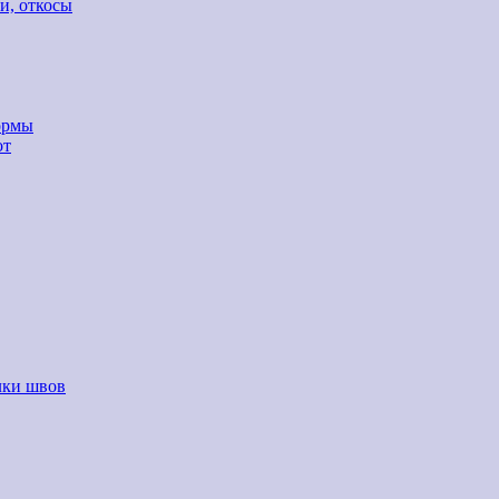
и, откосы
ормы
от
лки швов