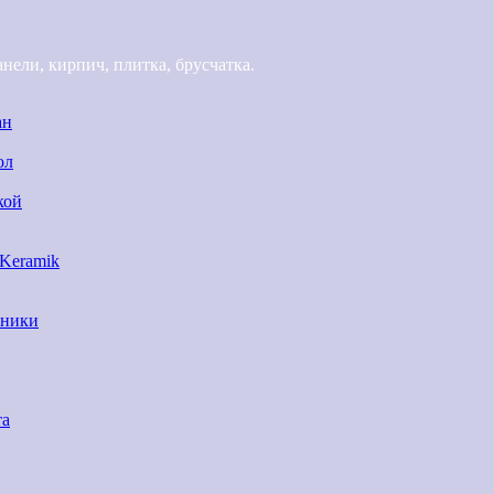
ели, кирпич, плитка, брусчатка.
ан
ол
кой
 Keramik
нники
та