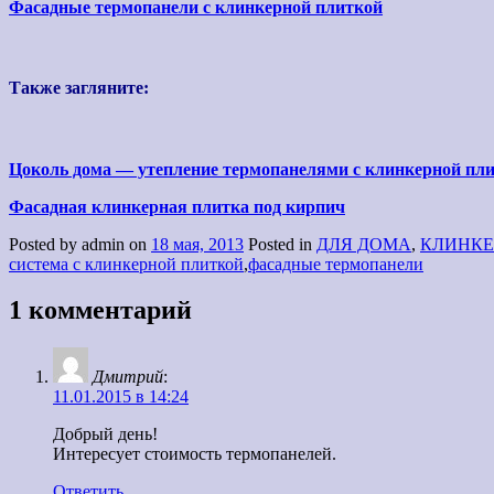
Фасадные термопанели с клинкерной плиткой
Также загляните:
Цоколь дома — утепление термопанелями с клинкерной пл
Фасадная клинкерная плитка под кирпич
Posted by admin on
18 мая, 2013
Posted in
ДЛЯ ДОМА
,
КЛИНКЕ
система с клинкерной плиткой
,
фасадные термопанели
1 комментарий
Дмитрий
:
11.01.2015 в 14:24
Добрый день!
Интересует стоимость термопанелей.
Ответить