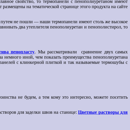
главное свойство, то термопанели с пенополиуретаном имеют
 размещены на тематической странице этого продукта на сайте
м путем не пошли — наши термопанели имеют столь же высокое
авнивать два утеплителя пенополиуретан и пенополистирол, то
тива пенопласту
. Мы рассматривали сравнение двух самых
ла немного иной, чем показать преимущества пенополиуретана
панелей с клинкерной плиткой и так называемые термошубы с
инства не будем, а тем кому это интересно, можете посетить
створов для заделки швов на станице:
Цветные растворы для