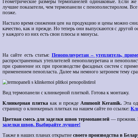
Геометрические размеры термопанелей одинаковые. Если же 
лучшие показатели, чем термопанели с пенополистиролом. Все
позже.
Настало время снижения цен на продукцию и цены можно сниж
качество, как и прежде. Но теперь они выпускаются с другой
у каждого из них есть свои плюсы и минусы.
На сайте есть статья:
Пенополиуретан – утеплитель, прим
распространенных утеплителей пенополиуретана и пенополист
при сравнение их при производстве фасадных систем с прим
применением пенопласта. Далее мы немного затронем тему срав
Вид термопанели с клинкерной плиткой. Готова к монтажу.
Клинкерная плитка
как и прежде
Ammonit Keramik.
Эта од
страницу о клинкерных плитках на нашем сайте по ссылке:
Кл
Цветная смесь для заделки швов термопанелей
—
прежняя. 
заделки швов. Выбирайте лучшее!
Также в наших планах открытие
своего производства в Белар