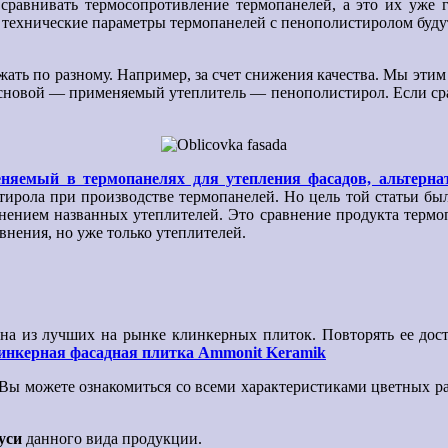
сравнивать термосопротивление термопанелей, а это их уже 
 технические параметры термопанелей с пенополистиролом будут
ать по разному. Например, за счет снижения качества. Мы эти
 основой — применяемый утеплитель — пенополистирол. Если ср
еняемый в термопанелях для утепления фасадов, альтерна
ирола при производстве термопанелей. Но цель той статьи бы
енением названных утеплителей. Это сравнение продукта термо
нения, но уже только утеплителей.
на из лучших на рынке клинкерных плиток. Повторять ее досто
инкерная фасадная плитка Ammonit Keramik
Вы можете ознакомиться со всеми характеристиками цветных ра
уси
данного вида продукции.