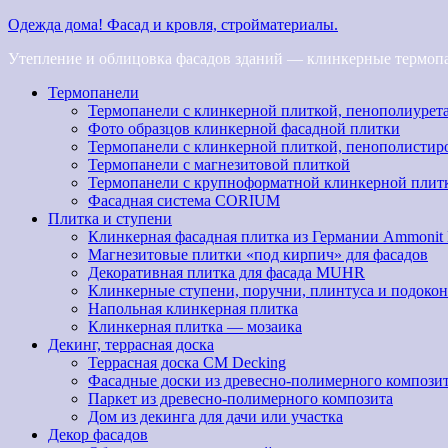
Одежда дома! Фасад и кровля, стройматериалы.
Утепление и облицовка фасадов зданий — клинкерные термопан
Термопанели
Термопанели с клинкерной плиткой, пенополиурет
Фото образцов клинкерной фасадной плитки
Термопанели с клинкерной плиткой, пенополистир
Термопанели с магнезитовой плиткой
Термопанели с крупноформатной клинкерной плит
Фасадная система CORIUM
Плитка и ступени
Клинкерная фасадная плитка из Германии Ammonit
Магнезитовые плитки «под кирпич» для фасадов
Декоративная плитка для фасада MUHR
Клинкерные ступени, поручни, плинтуса и подоко
Напольная клинкерная плитка
Клинкерная плитка — мозаика
Декинг, террасная доска
Террасная доска CM Decking
Фасадные доски из древесно-полимерного компози
Паркет из древесно-полимерного композита
Дом из декинга для дачи или участка
Декор фасадов