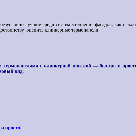
 безусловно лучшие среди систем утепления фасадов, как с эко
о достоинству оценить клинкерные термопанели.
в термопанелями с клинкерной плиткой — быстро и просто
новый вид.
и просто!