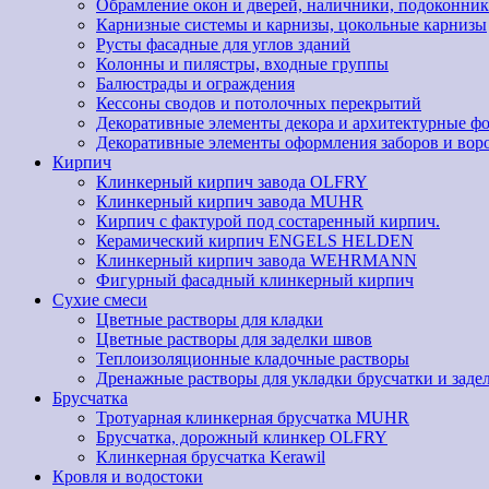
Обрамление окон и дверей, наличники, подоконник
Карнизные системы и карнизы, цокольные карнизы
Русты фасадные для углов зданий
Колонны и пилястры, входные группы
Балюстрады и ограждения
Кессоны сводов и потолочных перекрытий
Декоративные элементы декора и архитектурные ф
Декоративные элементы оформления заборов и вор
Кирпич
Клинкерный кирпич завода OLFRY
Клинкерный кирпич завода MUHR
Кирпич с фактурой под состаренный кирпич.
Керамический кирпич ENGELS HELDEN
Клинкерный кирпич завода WEHRMANN
Фигурный фасадный клинкерный кирпич
Сухие смеси
Цветные растворы для кладки
Цветные растворы для заделки швов
Теплоизоляционные кладочные растворы
Дренажные растворы для укладки брусчатки и заде
Брусчатка
Тротуарная клинкерная брусчатка MUHR
Брусчатка, дорожный клинкер OLFRY
Клинкерная брусчатка Kerawil
Кровля и водостоки