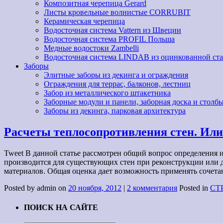
Композитная черепица Gerard
Листы кровельные волнистые CORRUBIT
Керамическая черепица
Водосточная система Vattern из Швеции
Водосточная система PROFIL Польша
Медные водостоки Zambelli
Водосточная система LINDAB из оцинкованной ст
Заборы
Элитные заборы из декинга и ограждения
Ограждения для террас, балконов, лестниц
Забор из металлического штакетника
Заборные модули и панели, заборная доска и столбы
Заборы из декинга, парковая архитектура
Расчеты теплосопротивления стен. Или 
Tweet В данной статье рассмотрен общий вопрос определения 
производится для существующих стен при реконструкции или 
материалов. Общая оценка дает возможность применять сочета
Posted by admin on
20 ноября, 2012
|
2 комментария
Posted in
СТ
ПОИСК НА САЙТЕ