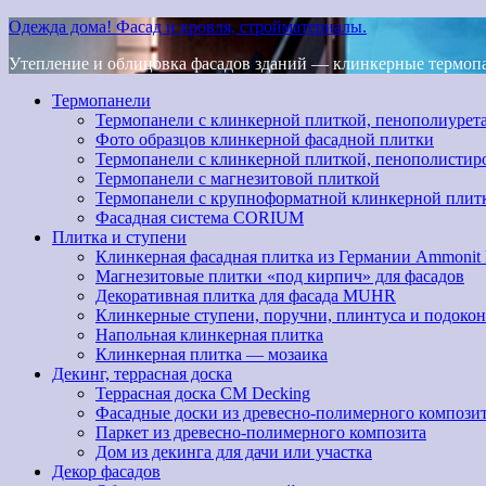
Одежда дома! Фасад и кровля, стройматериалы.
Утепление и облицовка фасадов зданий — клинкерные термопан
Термопанели
Термопанели с клинкерной плиткой, пенополиурет
Фото образцов клинкерной фасадной плитки
Термопанели с клинкерной плиткой, пенополистир
Термопанели с магнезитовой плиткой
Термопанели с крупноформатной клинкерной плит
Фасадная система CORIUM
Плитка и ступени
Клинкерная фасадная плитка из Германии Ammonit
Магнезитовые плитки «под кирпич» для фасадов
Декоративная плитка для фасада MUHR
Клинкерные ступени, поручни, плинтуса и подоко
Напольная клинкерная плитка
Клинкерная плитка — мозаика
Декинг, террасная доска
Террасная доска CM Decking
Фасадные доски из древесно-полимерного компози
Паркет из древесно-полимерного композита
Дом из декинга для дачи или участка
Декор фасадов