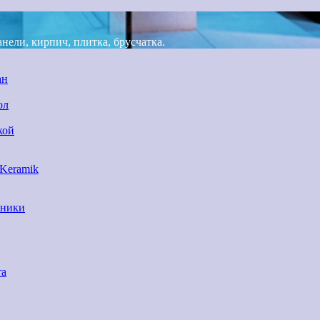
ели, кирпич, плитка, брусчатка.
ан
ол
кой
 Keramik
нники
та