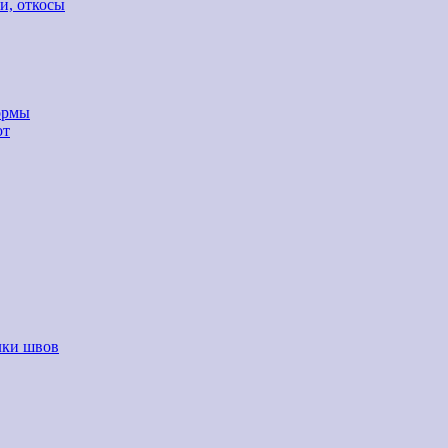
и, откосы
ормы
от
лки швов