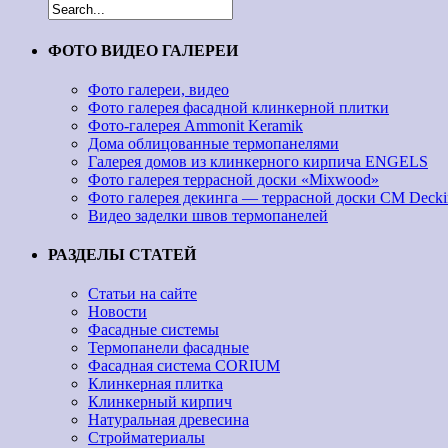
ФОТО ВИДЕО ГАЛЕРЕИ
Фото галереи, видео
Фото галерея фасадной клинкерной плитки
Фото-галерея Ammonit Keramik
Дома облицованные термопанелями
Галерея домов из клинкерного кирпича ENGELS
Фото галерея террасной доски «Mixwood»
Фото галерея декинга — террасной доски CM Decki
Видео заделки швов термопанелей
РАЗДЕЛЫ СТАТЕЙ
Статьи на сайте
Новости
Фасадные системы
Термопанели фасадные
Фасадная система CORIUM
Клинкерная плитка
Клинкерный кирпич
Натуральная древесина
Стройматериалы