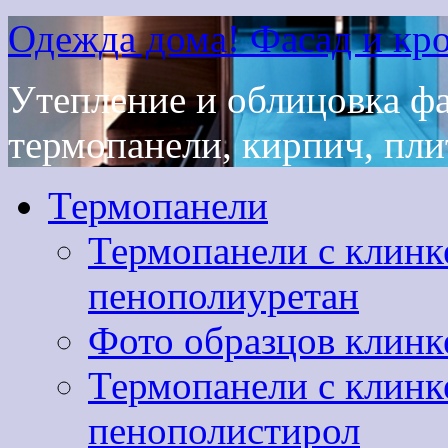
Одежда дома! Фасад и кро
Утепление и облицовка ф
термопанели, кирпич, плит
Термопанели
Термопанели с клинк
пенополиуретан
Фото образцов клинк
Термопанели с клинк
пенополистирол