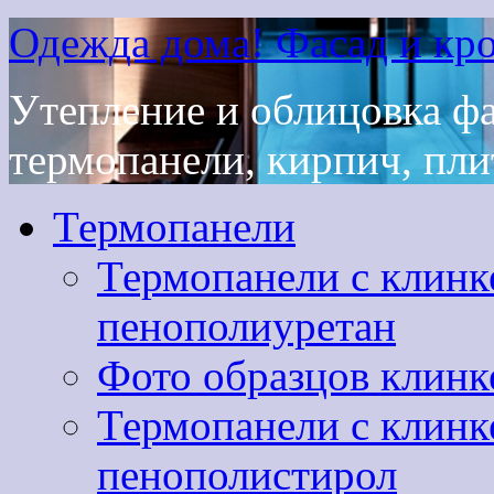
Одежда дома! Фасад и кро
Утепление и облицовка ф
термопанели, кирпич, плит
Термопанели
Термопанели с клинк
пенополиуретан
Фото образцов клинк
Термопанели с клинк
пенополистирол