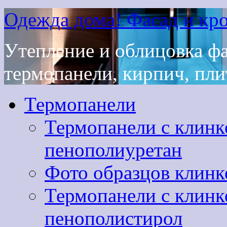
Одежда дома! Фасад и кро
Утепление и облицовка ф
термопанели, кирпич, плит
Термопанели
Термопанели с клинк
пенополиуретан
Фото образцов клинк
Термопанели с клинк
пенополистирол