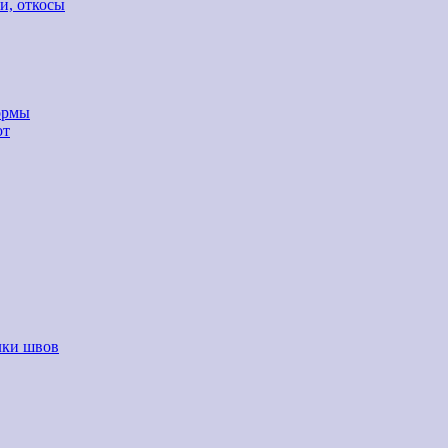
и, откосы
ормы
от
лки швов