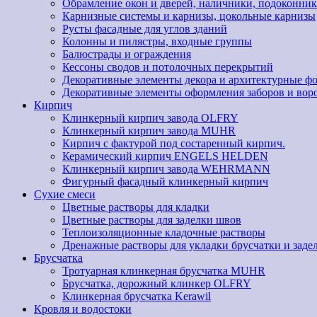
Обрамление окон и дверей, наличники, подоконник
Карнизные системы и карнизы, цокольные карнизы
Русты фасадные для углов зданий
Колонны и пилястры, входные группы
Балюстрады и ограждения
Кессоны сводов и потолочных перекрытий
Декоративные элементы декора и архитектурные ф
Декоративные элементы оформления заборов и вор
Кирпич
Клинкерный кирпич завода OLFRY
Клинкерный кирпич завода MUHR
Кирпич с фактурой под состаренный кирпич.
Керамический кирпич ENGELS HELDEN
Клинкерный кирпич завода WEHRMANN
Фигурный фасадный клинкерный кирпич
Сухие смеси
Цветные растворы для кладки
Цветные растворы для заделки швов
Теплоизоляционные кладочные растворы
Дренажные растворы для укладки брусчатки и заде
Брусчатка
Тротуарная клинкерная брусчатка MUHR
Брусчатка, дорожный клинкер OLFRY
Клинкерная брусчатка Kerawil
Кровля и водостоки