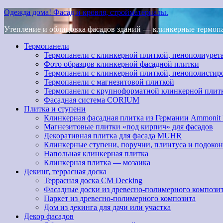
Одежда дома! Фасад и кровля, стройматериалы.
Утепление и облицовка фасадов зданий — клинкерные термопан
Термопанели
Термопанели с клинкерной плиткой, пенополиурет
Фото образцов клинкерной фасадной плитки
Термопанели с клинкерной плиткой, пенополистир
Термопанели с магнезитовой плиткой
Термопанели с крупноформатной клинкерной плит
Фасадная система CORIUM
Плитка и ступени
Клинкерная фасадная плитка из Германии Ammonit
Магнезитовые плитки «под кирпич» для фасадов
Декоративная плитка для фасада MUHR
Клинкерные ступени, поручни, плинтуса и подоко
Напольная клинкерная плитка
Клинкерная плитка — мозаика
Декинг, террасная доска
Террасная доска CM Decking
Фасадные доски из древесно-полимерного компози
Паркет из древесно-полимерного композита
Дом из декинга для дачи или участка
Декор фасадов