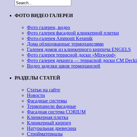
ФОТО ВИДЕО ГАЛЕРЕИ
Фото галереи, видео
Фото галерея фасадной клинкерной плитки
Фото-галерея Ammonit Keramik
Дома облицованные термопанелями
Галерея домов из клинкерного кирпича ENGELS
Фото галерея террасной доски «Mixwood»
Фото галерея декинга — террасной доски CM Decki
Видео заделки швов термопанелей
РАЗДЕЛЫ СТАТЕЙ
Статьи на сайте
Новости
Фасадные системы
Термопанели фасадные
Фасадная система CORIUM
Клинкерная плитка
Клинкерный кирпич
Натуральная древесина
Стройматериалы