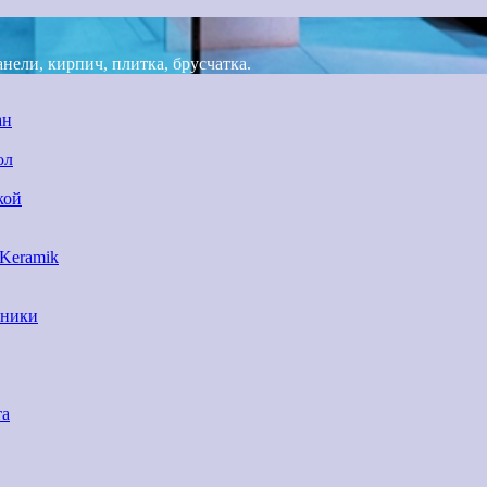
ели, кирпич, плитка, брусчатка.
ан
ол
кой
 Keramik
нники
та