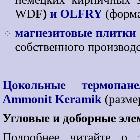
WD
F
)
и OLFRY
(форма
магнезитовые плитки
собственного производс
Цокольные термопане
Ammonit Keramik
(размер
Угловые и доборные эле
Подробнее читайте о 